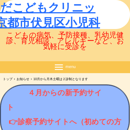
くだこどもクリニッ
京都市伏見区小児科
こどもの病気、予防接種、乳幼児健
診、育児相談、アレルギーなど、お
気軽に受診を
トップ
›
お知らせ
›
10月から月木土曜は２診制となります
４月からの新予約サイ
ト
👉診察予約サイトへ（初めての方