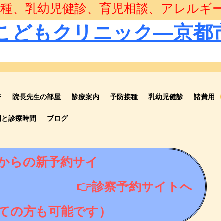
種、乳幼児健診、育児相談、アレルギ
こどもクリニック―京都
ジ
院長先生の部屋
診療案内
予防接種
乳幼児健診
諸費用
間と診療時間
ブログ
からの新予約サイ
診察予約サイトへ
ての方も可能です）