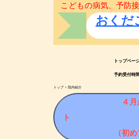
こどもの病気、予防接
おくだ
トップペー
予約受付時
トップ
›
院内紹介
４月
ト 👉
（初め