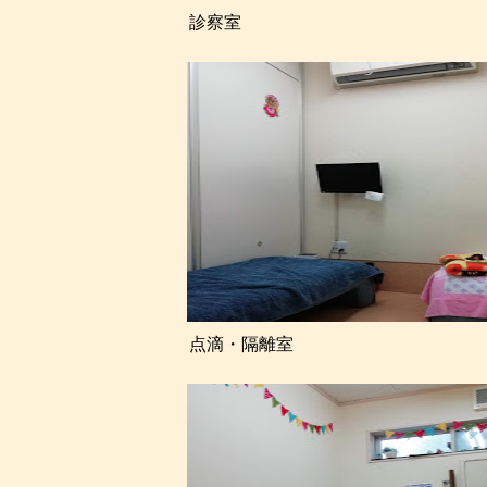
診察室
点滴・隔離室