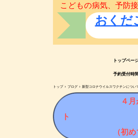
こどもの病気、予防接
おくだ
トップペー
予約受付時
トップ
›
ブログ
›
新型コロナウイルスワクチンについ
４月
ト 👉
（初め